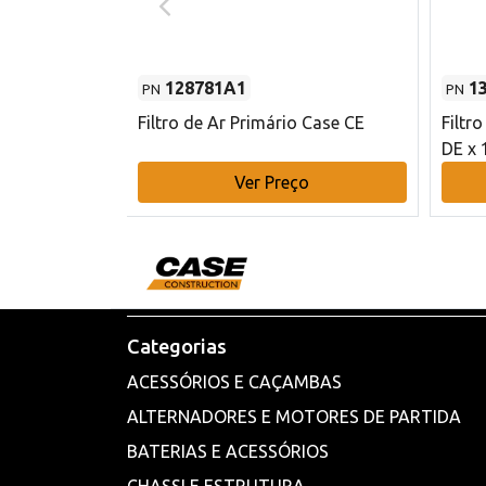
128781A1
1
PN
PN
l - 80 mm DE
Filtro de Ar Primário Case CE
Filtr
DE x 
o
Ver Preço
Categorias
ACESSÓRIOS E CAÇAMBAS
ALTERNADORES E MOTORES DE PARTIDA
BATERIAS E ACESSÓRIOS
CHASSI E ESTRUTURA