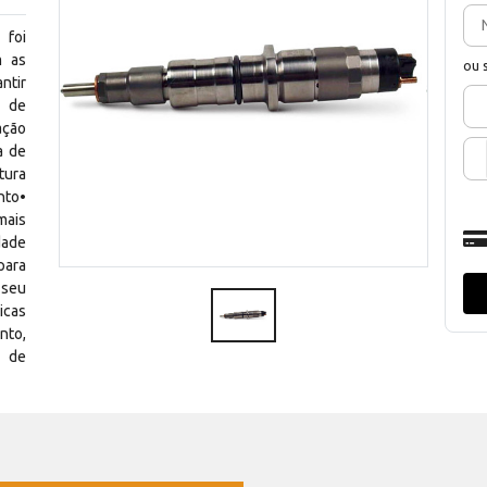
 foi
m as
ou 
ntir
m de
ação
a de
tura
to•
mais
dade
para
 seu
icas
nto,
e de