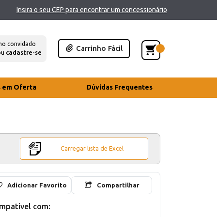
Insira o seu CEP para encontrar um concessionário
mo convidado
Carrinho Fácil
ou
cadastre-se
s em Oferta
Dúvidas Frequentes
Carregar lista de Excel
Adicionar Favorito
Compartilhar
mpativel com: