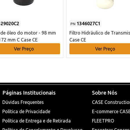
329020C2
1346027C1
PN
o de óleo do motor - 98 mm
Filtro Hidráulico de Transmi
172 mm C Case CE
Case CE
Ver Preço
Ver Preço
Páginas Institucionais
Sobre Nós
Dúvidas Frequentes
CASE Constructio
Política de Privacidade
E-commerce CAS
Política de Entrega e de Retirada
FLEETPRO
Política de Cancelamento e Devoluçao
Encontrar Conces