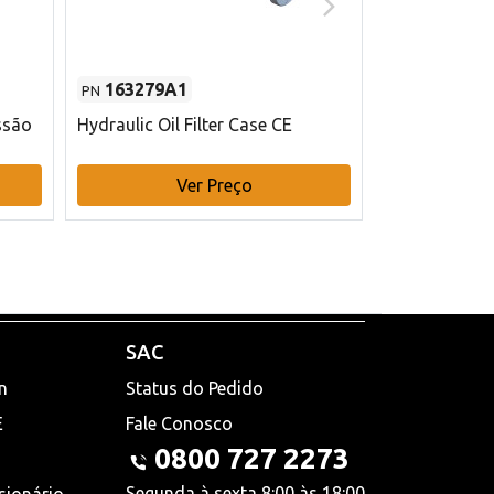
163279A1
48145970
PN
PN
ssão
Hydraulic Oil Filter Case CE
Filtro de com
x 75 mm L Ca
Ver Preço
V
SAC
n
Status do Pedido
E
Fale Conosco
0800 727 2273
Segunda à sexta 8:00 às 18:00
sionário