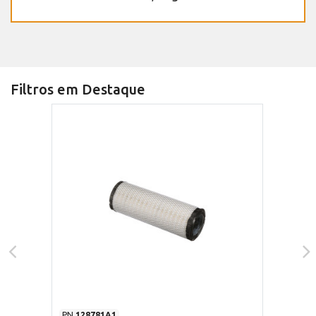
Filtros em Destaque
PN
128781A1