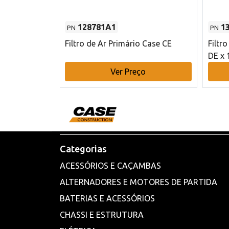
128781A1
1
PN
PN
l - 80 mm DE
Filtro de Ar Primário Case CE
Filtr
DE x 
o
Ver Preço
Categorias
ACESSÓRIOS E CAÇAMBAS
ALTERNADORES E MOTORES DE PARTIDA
BATERIAS E ACESSÓRIOS
CHASSI E ESTRUTURA