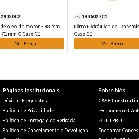
329020C2
1346027C1
PN
o de óleo do motor - 98 mm
Filtro Hidráulico de Transmi
172 mm C Case CE
Case CE
Ver Preço
Ver Preço
Páginas Institucionais
Sobre Nós
Dúvidas Frequentes
CASE Constructio
Política de Privacidade
E-commerce CAS
Política de Entrega e de Retirada
FLEETPRO
Política de Cancelamento e Devoluçao
Encontrar Conces