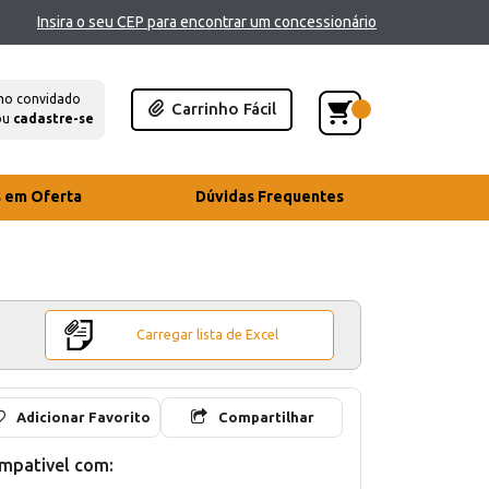
Insira o seu CEP para encontrar um concessionário
mo convidado
Carrinho Fácil
ou
cadastre-se
s em Oferta
Dúvidas Frequentes
Carregar lista de Excel
Adicionar Favorito
Compartilhar
mpativel com: