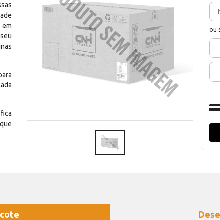
ssas
dade
e em
ou 
 seu
inas
para
cada
fica
 que
cote
Dese