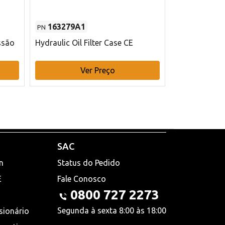
163279A1
48145970
PN
PN
ssão
Hydraulic Oil Filter Case CE
Filtro de com
x 75 mm L Ca
Ver Preço
V
SAC
n
Status do Pedido
E
Fale Conosco
0800 727 2273
Segunda à sexta 8:00 às 18:00
sionário