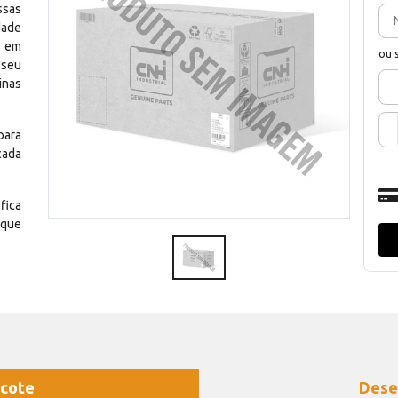
ssas
dade
e em
ou 
 seu
inas
para
cada
fica
 que
cote
Dese