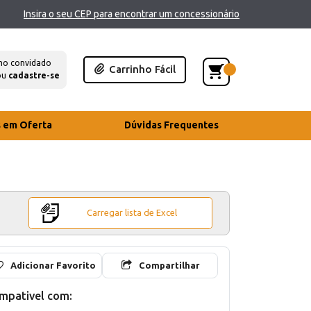
Insira o seu CEP para encontrar um concessionário
mo convidado
Carrinho Fácil
ou
cadastre-se
s em Oferta
Dúvidas Frequentes
Carregar lista de Excel
Adicionar Favorito
Compartilhar
mpativel com: