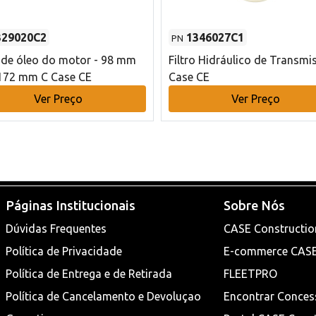
329020C2
1346027C1
PN
o de óleo do motor - 98 mm
Filtro Hidráulico de Transmi
172 mm C Case CE
Case CE
Ver Preço
Ver Preço
Páginas Institucionais
Sobre Nós
Dúvidas Frequentes
CASE Constructio
Política de Privacidade
E-commerce CAS
Política de Entrega e de Retirada
FLEETPRO
Política de Cancelamento e Devoluçao
Encontrar Conces