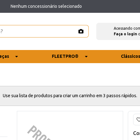
Nenhum concessionário selecionado
Acessando co
Faça o login
eças
FLEETPRO®
Clássico
Use sua lista de produtos para criar um carrinho em 3 passos rápidos.
Co