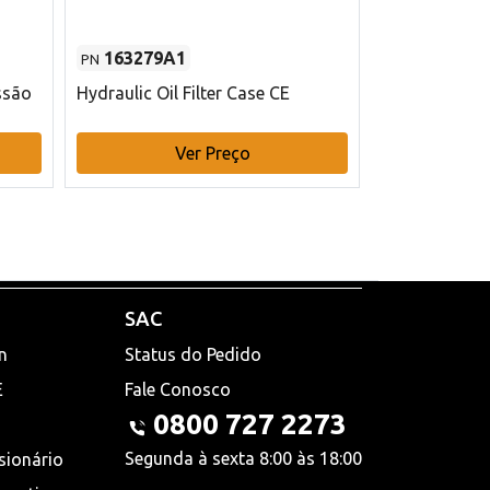
163279A1
48145970
PN
PN
ssão
Hydraulic Oil Filter Case CE
Filtro de com
x 75 mm L Ca
Ver Preço
V
SAC
n
Status do Pedido
E
Fale Conosco
0800 727 2273
Segunda à sexta 8:00 às 18:00
sionário