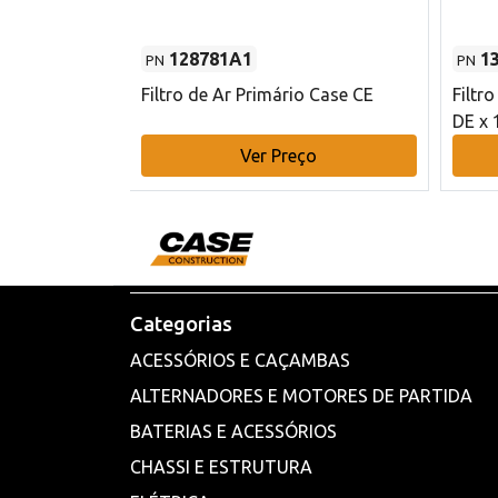
128781A1
1
PN
PN
l - 80 mm DE
Filtro de Ar Primário Case CE
Filtr
DE x 
o
Ver Preço
Categorias
ACESSÓRIOS E CAÇAMBAS
ALTERNADORES E MOTORES DE PARTIDA
BATERIAS E ACESSÓRIOS
CHASSI E ESTRUTURA