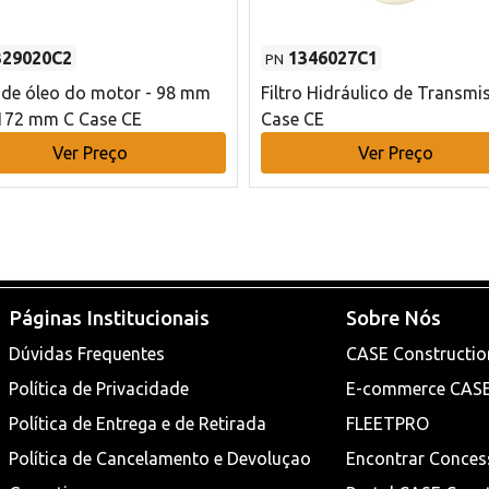
329020C2
1346027C1
PN
o de óleo do motor - 98 mm
Filtro Hidráulico de Transmi
172 mm C Case CE
Case CE
Ver Preço
Ver Preço
Páginas Institucionais
Sobre Nós
Dúvidas Frequentes
CASE Constructio
Política de Privacidade
E-commerce CAS
Política de Entrega e de Retirada
FLEETPRO
Política de Cancelamento e Devoluçao
Encontrar Conces