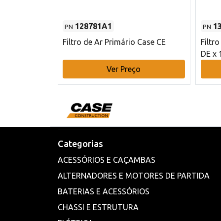
128781A1
1
PN
PN
l - 80 mm DE
Filtro de Ar Primário Case CE
Filtr
DE x 
o
Ver Preço
Categorias
ACESSÓRIOS E CAÇAMBAS
ALTERNADORES E MOTORES DE PARTIDA
BATERIAS E ACESSÓRIOS
CHASSI E ESTRUTURA