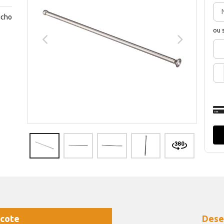
ucho
ou 
cote
Dese