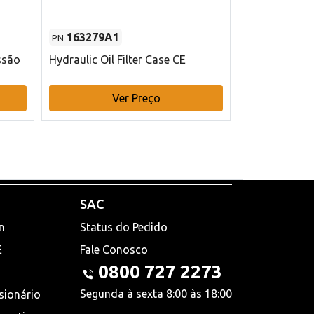
163279A1
48145970
PN
PN
ssão
Hydraulic Oil Filter Case CE
Filtro de com
x 75 mm L Ca
Ver Preço
V
SAC
n
Status do Pedido
E
Fale Conosco
0800 727 2273
Segunda à sexta 8:00 às 18:00
sionário