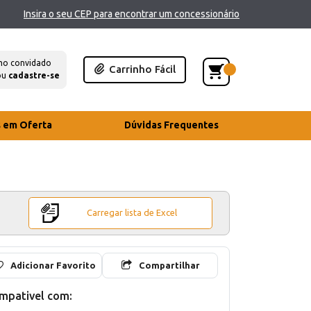
Insira o seu CEP para encontrar um concessionário
mo convidado
Carrinho Fácil
ou
cadastre-se
s em Oferta
Dúvidas Frequentes
Carregar lista de Excel
Adicionar Favorito
Compartilhar
mpativel com: