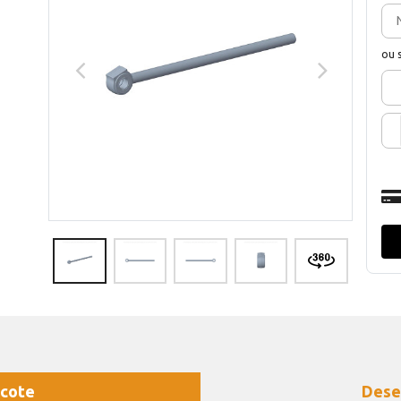
ou 
cote
Dese