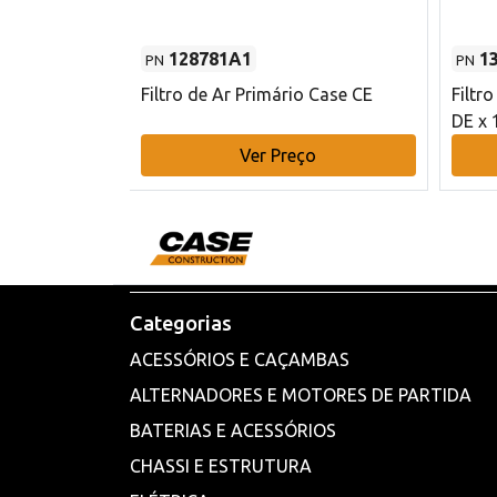
128781A1
1
PN
PN
l - 80 mm DE
Filtro de Ar Primário Case CE
Filtr
DE x 
o
Ver Preço
Categorias
ACESSÓRIOS E CAÇAMBAS
ALTERNADORES E MOTORES DE PARTIDA
BATERIAS E ACESSÓRIOS
CHASSI E ESTRUTURA