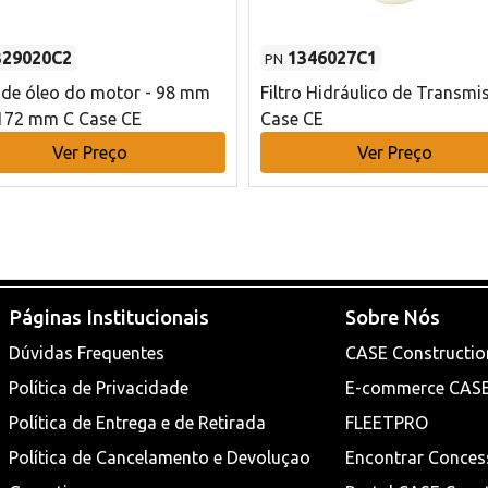
329020C2
1346027C1
PN
o de óleo do motor - 98 mm
Filtro Hidráulico de Transmi
172 mm C Case CE
Case CE
Ver Preço
Ver Preço
Páginas Institucionais
Sobre Nós
Dúvidas Frequentes
CASE Constructio
Política de Privacidade
E-commerce CAS
Política de Entrega e de Retirada
FLEETPRO
Política de Cancelamento e Devoluçao
Encontrar Conces