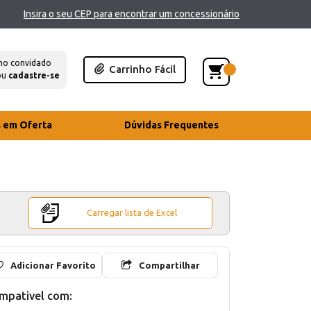
Insira o seu CEP para encontrar um concessionário
mo convidado
Carrinho Fácil
ou
cadastre-se
s em Oferta
Dúvidas Frequentes
Carregar lista de Excel
Adicionar Favorito
Compartilhar
mpativel com: