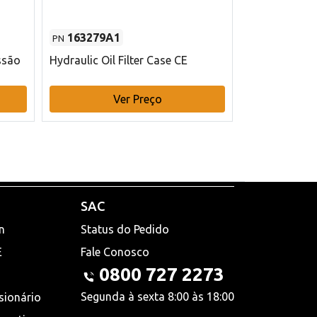
163279A1
48145970
PN
PN
ssão
Hydraulic Oil Filter Case CE
Filtro de com
x 75 mm L Ca
Ver Preço
V
SAC
n
Status do Pedido
E
Fale Conosco
0800 727 2273
Segunda à sexta 8:00 às 18:00
sionário