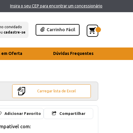
Insira o seu CEP para encontrar um concessionário
mo convidado
Carrinho Fácil
ou
cadastre-se
s em Oferta
Dúvidas Frequentes
Carregar lista de Excel
Adicionar Favorito
Compartilhar
mpativel com: