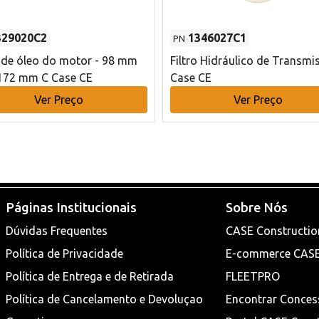
329020C2
1346027C1
PN
o de óleo do motor - 98 mm
Filtro Hidráulico de Transmi
172 mm C Case CE
Case CE
Ver Preço
Ver Preço
Páginas Institucionais
Sobre Nós
Dúvidas Frequentes
CASE Constructio
Política de Privacidade
E-commerce CAS
Política de Entrega e de Retirada
FLEETPRO
Política de Cancelamento e Devoluçao
Encontrar Conces