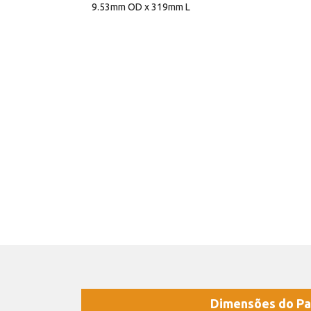
9.53mm OD x 319mm L
Dimensões do Pa