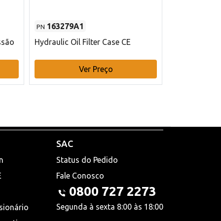
163279A1
48145970
PN
PN
ssão
Hydraulic Oil Filter Case CE
Filtro de com
x 75 mm L Ca
Ver Preço
V
SAC
n
Status do Pedido
E
Fale Conosco
0800 727 2273
Segunda à sexta 8:00 às 18:00
sionário