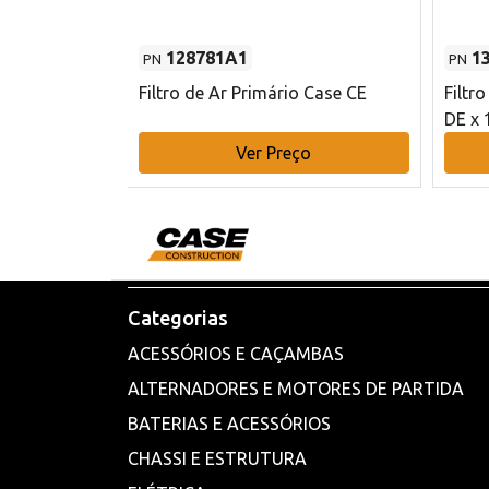
128781A1
1
PN
PN
l - 80 mm DE
Filtro de Ar Primário Case CE
Filtr
DE x 
o
Ver Preço
Categorias
ACESSÓRIOS E CAÇAMBAS
ALTERNADORES E MOTORES DE PARTIDA
BATERIAS E ACESSÓRIOS
CHASSI E ESTRUTURA