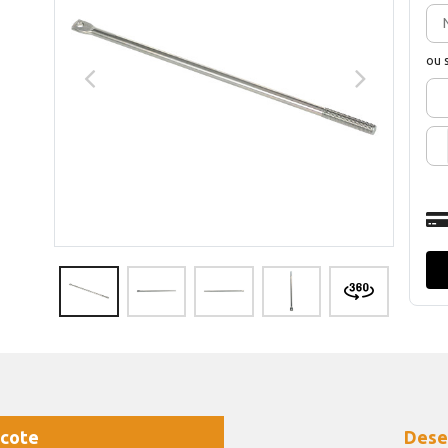
ou 
cote
Dese