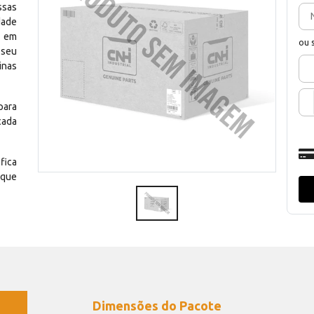
ssas
dade
e em
ou 
 seu
inas
para
cada
fica
 que
Dimensões do Pacote