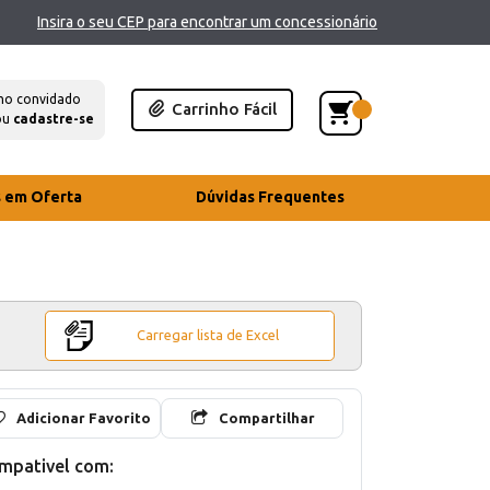
Insira o seu CEP para encontrar um concessionário
mo convidado
Carrinho Fácil
ou
cadastre-se
s em Oferta
Dúvidas Frequentes
Carregar lista de Excel
Adicionar Favorito
Compartilhar
mpativel com: