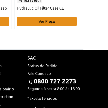
163279A1
48145970
PN
PN
ssão
Hydraulic Oil Filter Case CE
Filtro de com
x 75 mm L Ca
Ver Preço
V
SAC
n
Status do Pedido
E
Fale Conosco
0800 727 2273
Segunda à sexta 8:00 às 18:00
sionário
truction
*Exceto feriados
s