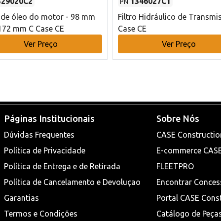
329020C2
1346027C1
PN
o de óleo do motor - 98 mm
Filtro Hidráulico de Transmi
172 mm C Case CE
Case CE
Ver Preço
Ver Preço
Páginas Institucionais
Sobre Nós
Dúvidas Frequentes
CASE Constructio
Política de Privacidade
E-commerce CAS
Política de Entrega e de Retirada
FLEETPRO
Política de Cancelamento e Devoluçao
Encontrar Conces
Garantias
Portal CASE Cons
Termos e Condições
Catálogo de Peça