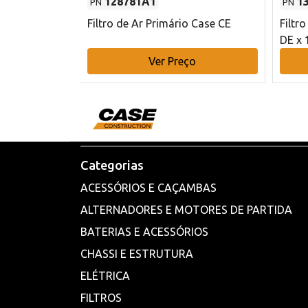
128781A1
1
PN
PN
l - 80 mm DE
Filtro de Ar Primário Case CE
Filtr
DE x 
o
Ver Preço
Categorias
ACESSÓRIOS E CAÇAMBAS
ALTERNADORES E MOTORES DE PARTIDA
BATERIAS E ACESSÓRIOS
CHASSI E ESTRUTURA
ELÉTRICA
FILTROS