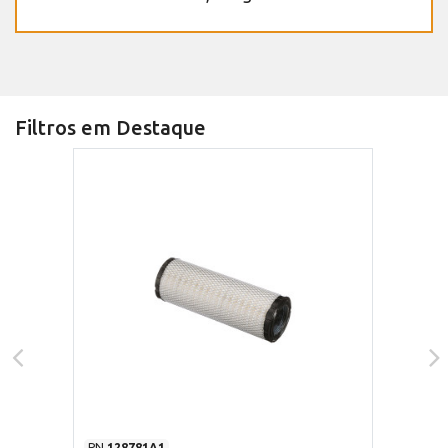
Filtros em Destaque
PN
128781A1