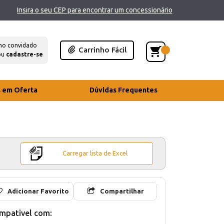
Insira o seu CEP para encontrar um concessionário
mo convidado
Carrinho Fácil
ou
cadastre-se
s em Oferta
Dúvidas Frequentes
Carregar lista de Excel
Adicionar Favorito
Compartilhar
mpativel com: