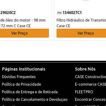
329020C2
1346027C1
PN
o de óleo do motor - 98 mm
Filtro Hidráulico de Transmi
172 mm C Case CE
Case CE
Ver Preço
Ver Preço
Páginas Institucionais
Sobre Nós
Dúvidas Frequentes
CASE Constructio
Política de Privacidade
E-commerce CAS
Política de Entrega e de Retirada
FLEETPRO
Política de Cancelamento e Devoluçao
Encontrar Conces