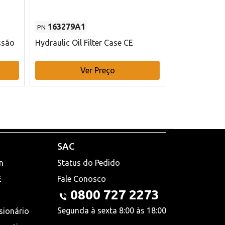
163279A1
48145970
PN
PN
ssão
Hydraulic Oil Filter Case CE
Filtro de com
x 75 mm L Ca
Ver Preço
V
SAC
n
Status do Pedido
E
Fale Conosco
0800 727 2273
Segunda à sexta 8:00 às 18:00
sionário