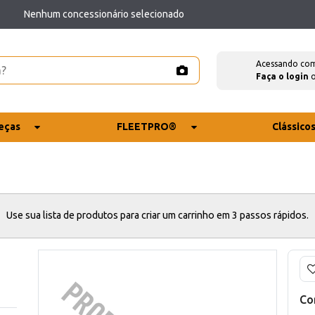
Nenhum concessionário selecionado
Acessando co
Faça o login
eças
FLEETPRO®
Clássico
Use sua lista de produtos para criar um carrinho em 3 passos rápidos.
Co