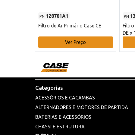
128781A1
1
PN
PN
l - 80 mm DE
Filtro de Ar Primário Case CE
Filtr
DE x 
o
Ver Preço
Categorias
ACESSÓRIOS E CAÇAMBAS
ALTERNADORES E MOTORES DE PARTIDA
BATERIAS E ACESSÓRIOS
CHASSI E ESTRUTURA