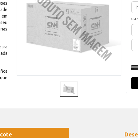
ssas
dade
e em
ou 
 seu
inas
para
cada
fica
 que
cote
Dese