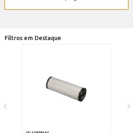
Filtros em Destaque
PN
128781A1