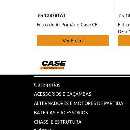
128781A1
1
PN
PN
l - 80 mm DE
Filtro de Ar Primário Case CE
Filtr
DE x 
o
Ver Preço
Categorias
ACESSÓRIOS E CAÇAMBAS
ALTERNADORES E MOTORES DE PARTIDA
BATERIAS E ACESSÓRIOS
CHASSI E ESTRUTURA