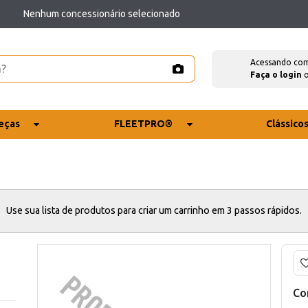
Nenhum concessionário selecionado
Acessando co
Faça o login
eças
FLEETPRO®
Clássico
Use sua lista de produtos para criar um carrinho em 3 passos rápidos.
Co