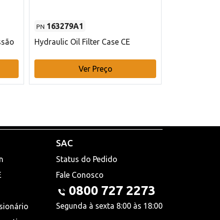
163279A1
48145970
PN
PN
ssão
Hydraulic Oil Filter Case CE
Filtro de com
x 75 mm L Ca
Ver Preço
V
SAC
n
Status do Pedido
E
Fale Conosco
0800 727 2273
Segunda à sexta 8:00 às 18:00
sionário