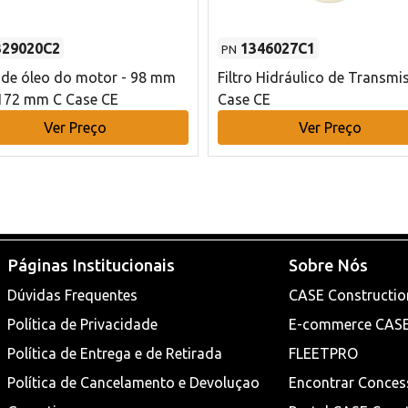
329020C2
1346027C1
PN
o de óleo do motor - 98 mm
Filtro Hidráulico de Transmi
172 mm C Case CE
Case CE
Ver Preço
Ver Preço
Páginas Institucionais
Sobre Nós
Dúvidas Frequentes
CASE Constructio
Política de Privacidade
E-commerce CAS
Política de Entrega e de Retirada
FLEETPRO
Política de Cancelamento e Devoluçao
Encontrar Conces