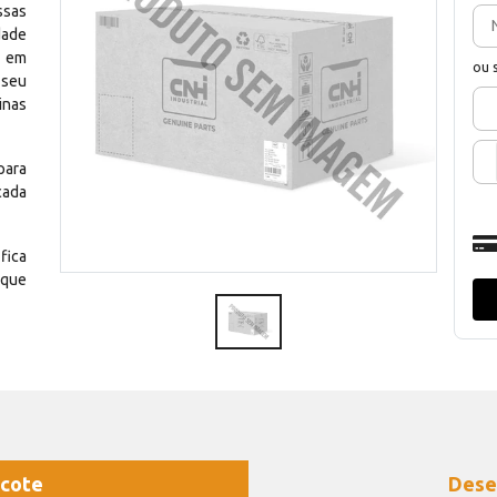
ssas
dade
e em
ou 
 seu
inas
para
cada
fica
 que
cote
Dese