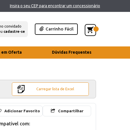
Insira o seu CEP para encontrar um concessionário
mo convidado
Carrinho Fácil
ou
cadastre-se
s em Oferta
Dúvidas Frequentes
Carregar lista de Excel
Adicionar Favorito
Compartilhar
mpativel com: