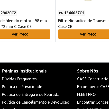
329020C2
1346027C1
PN
o de óleo do motor - 98 mm
Filtro Hidráulico de Transmi
172 mm C Case CE
Case CE
Ver Preço
Ver Preço
Páginas Institucionais
Sobre Nós
Dúvidas Frequentes
CASE Constructio
Política de Privacidade
E-commerce CAS
Política de Entrega e de Retirada
FLEETPRO
Política de Cancelamento e Devoluçao
Encontrar Conces