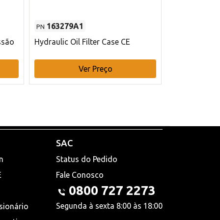
163279A1
48145970
PN
PN
ssão
Hydraulic Oil Filter Case CE
Filtro de com
x 75 mm L Ca
Ver Preço
V
SAC
n
Status do Pedido
E
Fale Conosco
0800 727 2273
Segunda à sexta 8:00 às 18:00
sionário