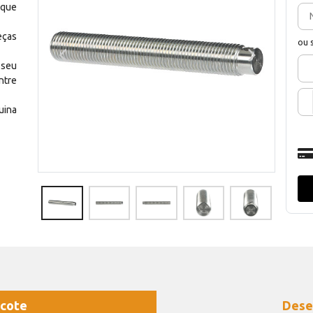
 que
eças
ou 
 seu
ntre
uina
cote
Dese