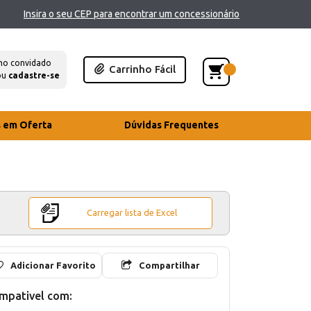
Insira o seu CEP para encontrar um concessionário
mo convidado
Carrinho Fácil
ou
cadastre-se
s em Oferta
Dúvidas Frequentes
Carregar lista de Excel
Adicionar Favorito
Compartilhar
mpativel com: