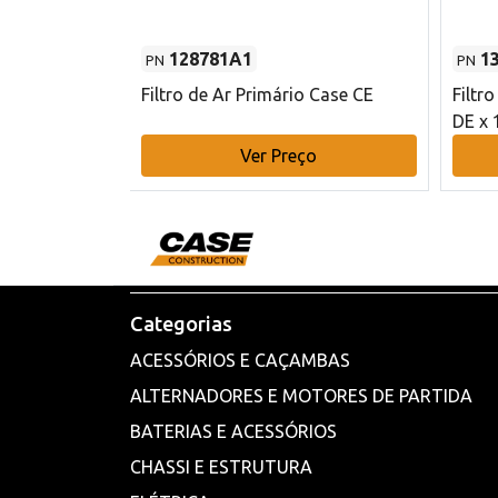
128781A1
1
PN
PN
l - 80 mm DE
Filtro de Ar Primário Case CE
Filtr
DE x 
o
Ver Preço
Categorias
ACESSÓRIOS E CAÇAMBAS
ALTERNADORES E MOTORES DE PARTIDA
BATERIAS E ACESSÓRIOS
CHASSI E ESTRUTURA