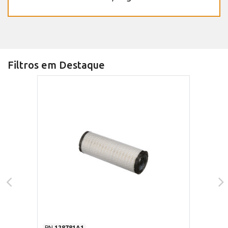
Filtros em Destaque
PN
128781A1