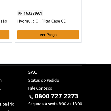
163279A1
48145970
PN
PN
ssão
Hydraulic Oil Filter Case CE
Filtro de com
x 75 mm L Ca
Ver Preço
V
SAC
n
Status do Pedido
E
Fale Conosco
0800 727 2273
Segunda à sexta 8:00 às 18:00
sionário