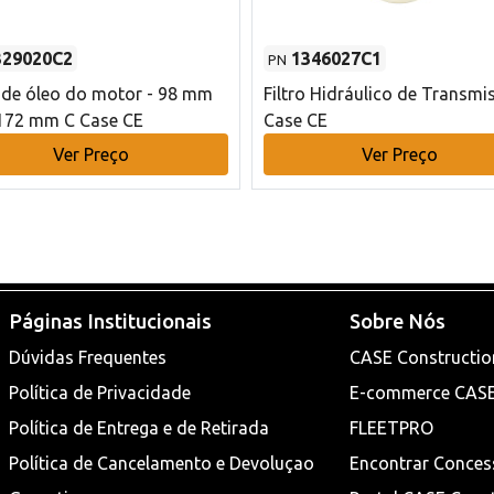
329020C2
1346027C1
PN
o de óleo do motor - 98 mm
Filtro Hidráulico de Transmi
172 mm C Case CE
Case CE
Ver Preço
Ver Preço
Páginas Institucionais
Sobre Nós
Dúvidas Frequentes
CASE Constructio
Política de Privacidade
E-commerce CAS
Política de Entrega e de Retirada
FLEETPRO
Política de Cancelamento e Devoluçao
Encontrar Conces