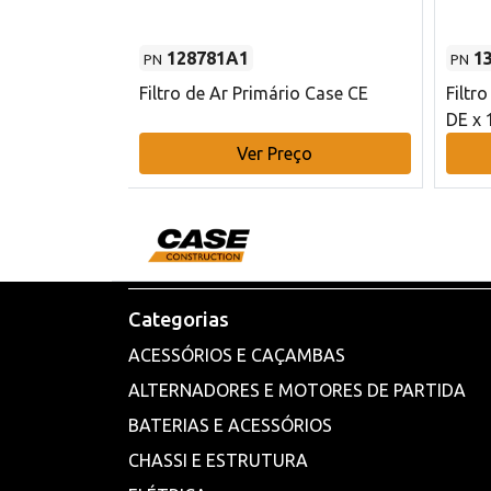
128781A1
1
PN
PN
l - 80 mm DE
Filtro de Ar Primário Case CE
Filtr
DE x 
o
Ver Preço
Categorias
ACESSÓRIOS E CAÇAMBAS
ALTERNADORES E MOTORES DE PARTIDA
BATERIAS E ACESSÓRIOS
CHASSI E ESTRUTURA