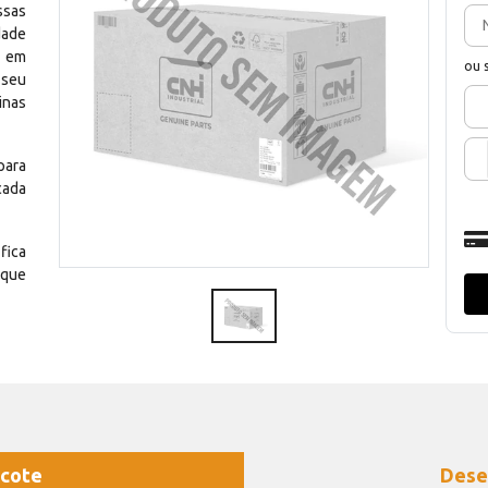
ssas
dade
e em
ou 
 seu
inas
para
cada
fica
 que
cote
Dese