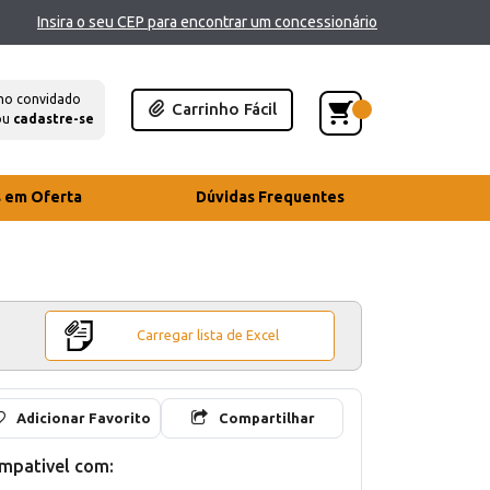
Insira o seu CEP para encontrar um concessionário
mo convidado
Carrinho Fácil
ou
cadastre-se
s em Oferta
Dúvidas Frequentes
Carregar lista de Excel
Adicionar Favorito
Compartilhar
mpativel com: