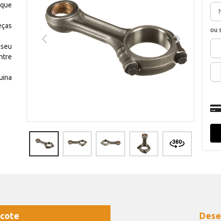
 que
eças
ou 
 seu
ntre
uina
cote
Dese