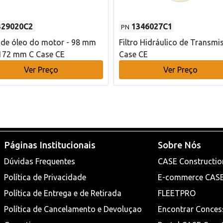
329020C2
1346027C1
PN
o de óleo do motor - 98 mm
Filtro Hidráulico de Transmi
172 mm C Case CE
Case CE
Ver Preço
Ver Preço
Páginas Institucionais
Sobre Nós
Dúvidas Frequentes
CASE Constructio
Política de Privacidade
E-commerce CAS
Política de Entrega e de Retirada
FLEETPRO
Política de Cancelamento e Devoluçao
Encontrar Conces