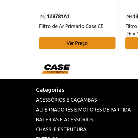
128781A1
1
PN
PN
l - 80 mm DE
Filtro de Ar Primário Case CE
Filtr
DE x 
o
Ver Preço
Categorias
ACESSÓRIOS E CAÇAMBAS
ALTERNADORES E MOTORES DE PARTIDA
BATERIAS E ACESSÓRIOS
CHASSI E ESTRUTURA