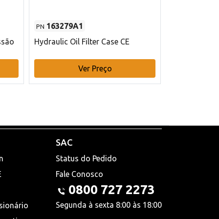
163279A1
48145970
PN
PN
ssão
Hydraulic Oil Filter Case CE
Filtro de com
x 75 mm L Ca
Ver Preço
V
SAC
n
Status do Pedido
E
Fale Conosco
0800 727 2273
Segunda à sexta 8:00 às 18:00
sionário