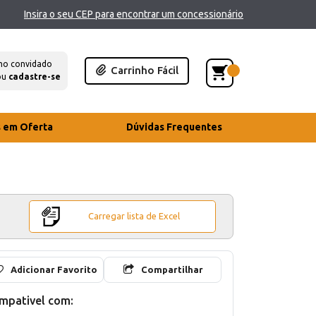
Insira o seu CEP para encontrar um concessionário
mo convidado
Carrinho Fácil
ou
cadastre-se
s em Oferta
Dúvidas Frequentes
Carregar lista de Excel
Adicionar Favorito
Compartilhar
mpativel com: