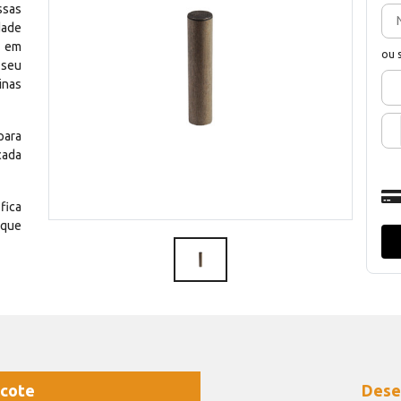
ssas
dade
e em
ou 
 seu
inas
para
cada
fica
 que
cote
Dese