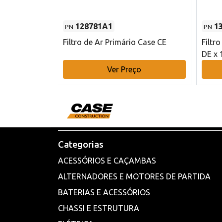
128781A1
1
PN
PN
l - 80 mm DE
Filtro de Ar Primário Case CE
Filtr
DE x 
o
Ver Preço
Categorias
ACESSÓRIOS E CAÇAMBAS
ALTERNADORES E MOTORES DE PARTIDA
BATERIAS E ACESSÓRIOS
CHASSI E ESTRUTURA