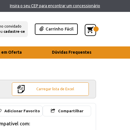
Insira o seu CEP para encontrar um concessionário
mo convidado
Carrinho Fácil
ou
cadastre-se
s em Oferta
Dúvidas Frequentes
Carregar lista de Excel
Adicionar Favorito
Compartilhar
mpativel com: