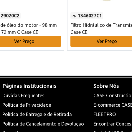
329020C2
1346027C1
PN
o de óleo do motor - 98 mm
Filtro Hidráulico de Transmi
172 mm C Case CE
Case CE
Ver Preço
Ver Preço
Páginas Institucionais
Sobre Nós
Dúvidas Frequentes
CASE Constructio
Política de Privacidade
E-commerce CAS
Política de Entrega e de Retirada
FLEETPRO
Política de Cancelamento e Devoluçao
Encontrar Conces