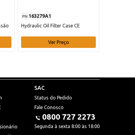
163279A1
48145970
PN
PN
ssão
Hydraulic Oil Filter Case CE
Filtro de com
x 75 mm L Ca
Ver Preço
V
SAC
n
Status do Pedido
E
Fale Conosco
0800 727 2273
Segunda à sexta 8:00 às 18:00
sionário