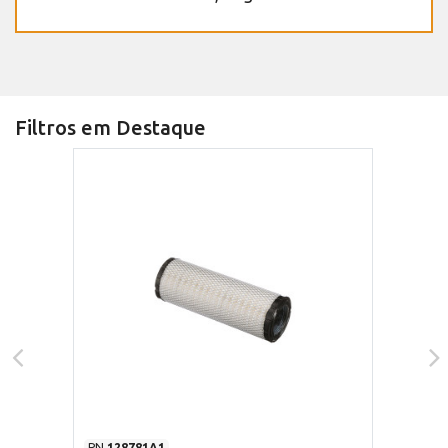
Filtros em Destaque
PN
128781A1