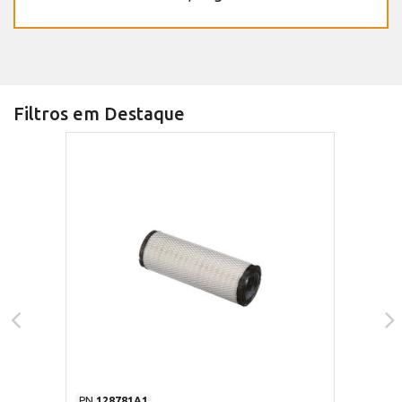
Filtros em Destaque
PN
128781A1