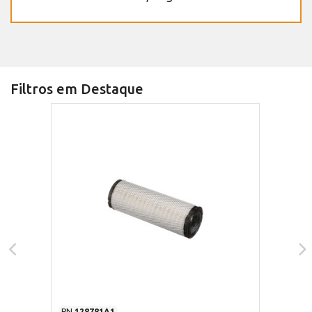
Filtros em Destaque
PN
128781A1