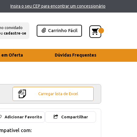
Insira o seu CEP para encontrar um concessionário
mo convidado
Carrinho Fácil
ou
cadastre-se
s em Oferta
Dúvidas Frequentes
Carregar lista de Excel
Adicionar Favorito
Compartilhar
mpativel com: