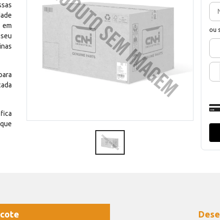
ssas
dade
e em
ou 
 seu
inas
para
cada
fica
 que
cote
Dese