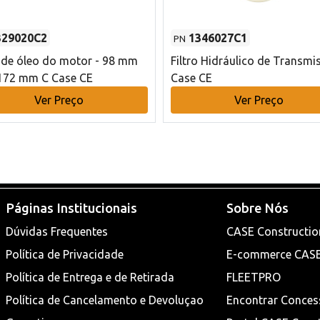
329020C2
1346027C1
PN
o de óleo do motor - 98 mm
Filtro Hidráulico de Transmi
172 mm C Case CE
Case CE
Ver Preço
Ver Preço
Páginas Institucionais
Sobre Nós
Dúvidas Frequentes
CASE Constructio
Política de Privacidade
E-commerce CAS
Política de Entrega e de Retirada
FLEETPRO
Política de Cancelamento e Devoluçao
Encontrar Conces