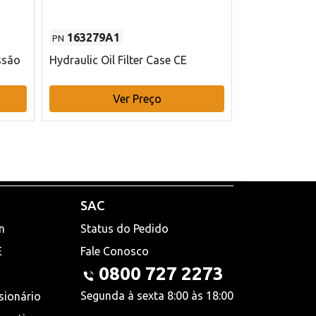
163279A1
48145970
PN
PN
ssão
Hydraulic Oil Filter Case CE
Filtro de com
x 75 mm L Ca
Ver Preço
V
SAC
n
Status do Pedido
E
Fale Conosco
0800 727 2273
Segunda à sexta 8:00 às 18:00
sionário