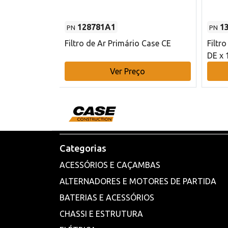
128781A1
1
PN
PN
l - 80 mm DE
Filtro de Ar Primário Case CE
Filtr
DE x 
o
Ver Preço
Categorias
ACESSÓRIOS E CAÇAMBAS
ALTERNADORES E MOTORES DE PARTIDA
BATERIAS E ACESSÓRIOS
CHASSI E ESTRUTURA