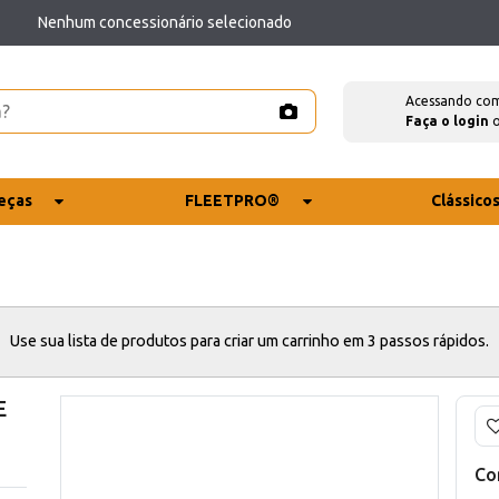
Nenhum concessionário selecionado
Acessando co
Faça o login
eças
FLEETPRO®
Clássico
Use sua lista de produtos para criar um carrinho em 3 passos rápidos.
E
Co