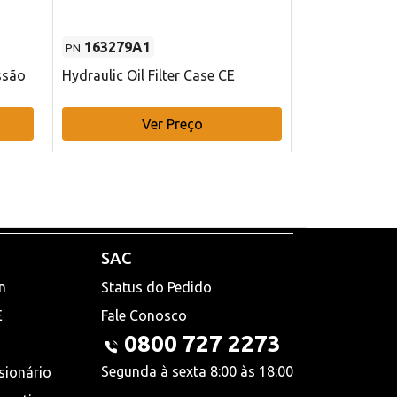
163279A1
48145970
PN
PN
ssão
Hydraulic Oil Filter Case CE
Filtro de com
x 75 mm L Ca
Ver Preço
V
SAC
n
Status do Pedido
E
Fale Conosco
0800 727 2273
Segunda à sexta 8:00 às 18:00
sionário