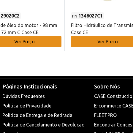
329020C2
1346027C1
PN
o de óleo do motor - 98 mm
Filtro Hidráulico de Transmi
172 mm C Case CE
Case CE
Ver Preço
Ver Preço
Páginas Institucionais
Sobre Nós
Dúvidas Frequentes
CASE Constructio
Política de Privacidade
E-commerce CAS
Política de Entrega e de Retirada
FLEETPRO
Política de Cancelamento e Devoluçao
Encontrar Conces