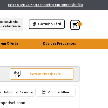
Insira o seu CEP para encontrar um concessionário
mo convidado
Carrinho Fácil
ou
cadastre-se
s em Oferta
Dúvidas Frequentes
Carregar lista de Excel
Adicionar Favorito
Compartilhar
mpativel com: