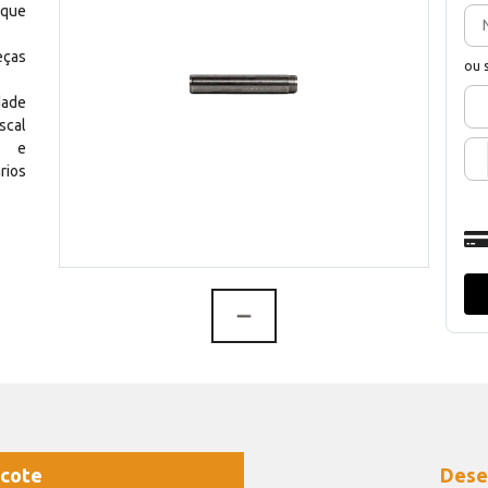
 que
eças
ou 
dade
scal
os e
rios
cote
Dese