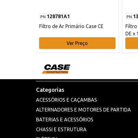
128781A1
1
PN
PN
l - 80 mm DE
Filtro de Ar Primário Case CE
Filtr
DE x 
o
Ver Preço
Categorias
ACESSÓRIOS E CAÇAMBAS
ALTERNADORES E MOTORES DE PARTIDA
BATERIAS E ACESSÓRIOS
CHASSI E ESTRUTURA