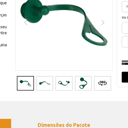
 que
eças
ou 
 seu
ntre
uina
Dimensões do Pacote