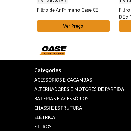
128781A1
1
PN
PN
l - 80 mm DE
Filtro de Ar Primário Case CE
Filtr
DE x 
o
Ver Preço
Categorias
ACESSÓRIOS E CAÇAMBAS
ALTERNADORES E MOTORES DE PARTIDA
BATERIAS E ACESSÓRIOS
CHASSI E ESTRUTURA
ELÉTRICA
FILTROS