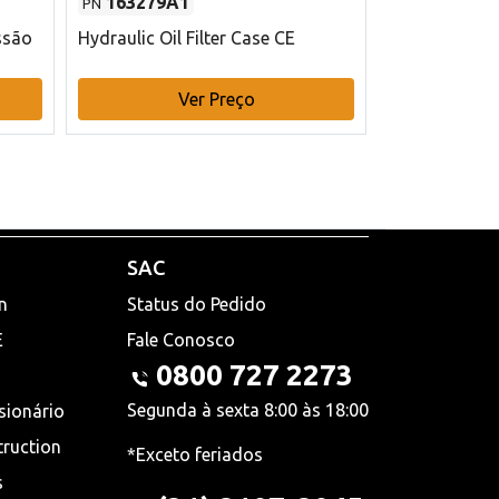
163279A1
48145970
PN
PN
ssão
Hydraulic Oil Filter Case CE
Filtro de com
x 75 mm L Ca
Ver Preço
V
SAC
n
Status do Pedido
E
Fale Conosco
0800 727 2273
Segunda à sexta 8:00 às 18:00
sionário
truction
*Exceto feriados
s