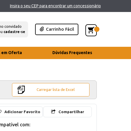
Insira o seu CEP para encontrar um concessionário
mo convidado
Carrinho Fácil
ou
cadastre-se
s em Oferta
Dúvidas Frequentes
Carregar lista de Excel
Adicionar Favorito
Compartilhar
mpativel com: