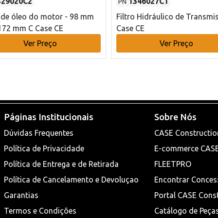
329020C2
1346027C1
PN
o de óleo do motor - 98 mm
Filtro Hidráulico de Transmi
172 mm C Case CE
Case CE
Ver Preço
Ver Preço
Páginas Institucionais
Sobre Nós
Dúvidas Frequentes
CASE Constructio
Política de Privacidade
E-commerce CAS
Política de Entrega e de Retirada
FLEETPRO
Política de Cancelamento e Devoluçao
Encontrar Conces
Garantias
Portal CASE Cons
Termos e Condições
Catálogo de Peça