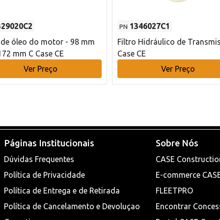
329020C2
1346027C1
PN
o de óleo do motor - 98 mm
Filtro Hidráulico de Transmi
172 mm C Case CE
Case CE
Ver Preço
Ver Preço
Páginas Institucionais
Sobre Nós
Dúvidas Frequentes
CASE Constructio
Política de Privacidade
E-commerce CAS
Política de Entrega e de Retirada
FLEETPRO
Política de Cancelamento e Devoluçao
Encontrar Conces