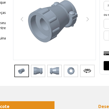
 que
eças
ou 
 seu
ntre
uina
cote
Dese