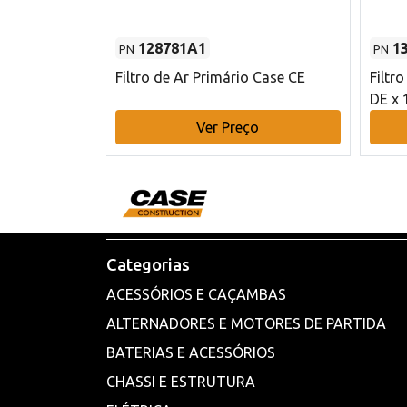
128781A1
1
PN
PN
l - 80 mm DE
Filtro de Ar Primário Case CE
Filtr
DE x 
o
Ver Preço
Categorias
ACESSÓRIOS E CAÇAMBAS
ALTERNADORES E MOTORES DE PARTIDA
BATERIAS E ACESSÓRIOS
CHASSI E ESTRUTURA