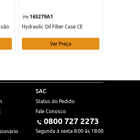
163279A1
48145970
PN
PN
ssão
Hydraulic Oil Filter Case CE
Filtro de com
x 75 mm L Ca
Ver Preço
V
SAC
n
Status do Pedido
E
Fale Conosco
0800 727 2273
Segunda à sexta 8:00 às 18:00
sionário