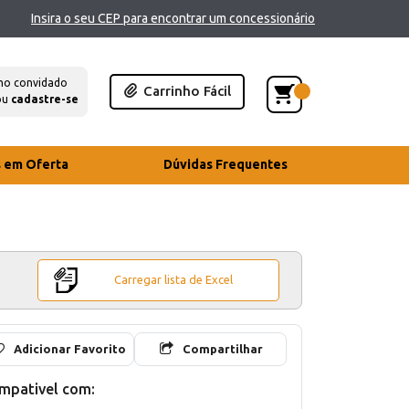
Insira o seu CEP para encontrar um concessionário
mo convidado
Carrinho Fácil
ou
cadastre-se
s em Oferta
Dúvidas Frequentes
Carregar lista de Excel
Adicionar Favorito
Compartilhar
mpativel com: