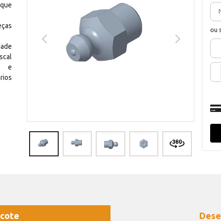
 que
eças
ou 
dade
scal
os e
rios
cote
Dese