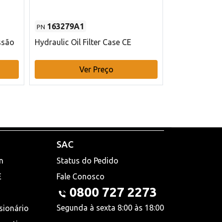
163279A1
48145970
PN
PN
ssão
Hydraulic Oil Filter Case CE
Filtro de com
x 75 mm L Ca
Ver Preço
V
SAC
n
Status do Pedido
E
Fale Conosco
0800 727 2273
Segunda à sexta 8:00 às 18:00
sionário