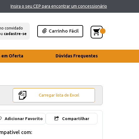
Insira o seu CEP para encontrar um concessionário
mo convidado
Carrinho Fácil
ou
cadastre-se
s em Oferta
Dúvidas Frequentes
Carregar lista de Excel
Adicionar Favorito
Compartilhar
mpativel com: