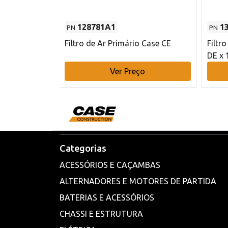
128781A1
1
PN
PN
l - 80 mm DE
Filtro de Ar Primário Case CE
Filtr
DE x 
o
Ver Preço
Categorias
ACESSÓRIOS E CAÇAMBAS
ALTERNADORES E MOTORES DE PARTIDA
BATERIAS E ACESSÓRIOS
CHASSI E ESTRUTURA