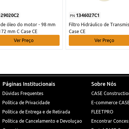
329020C2
1346027C1
PN
o de óleo do motor - 98 mm
Filtro Hidráulico de Transmi
172 mm C Case CE
Case CE
Ver Preço
Ver Preço
Páginas Institucionais
Sobre Nós
Dúvidas Frequentes
CASE Constructio
Política de Privacidade
E-commerce CAS
Política de Entrega e de Retirada
FLEETPRO
Política de Cancelamento e Devoluçao
Encontrar Conces