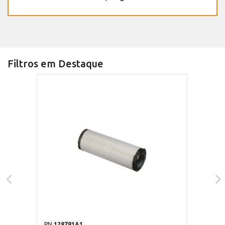
Filtros em Destaque
PN
128781A1