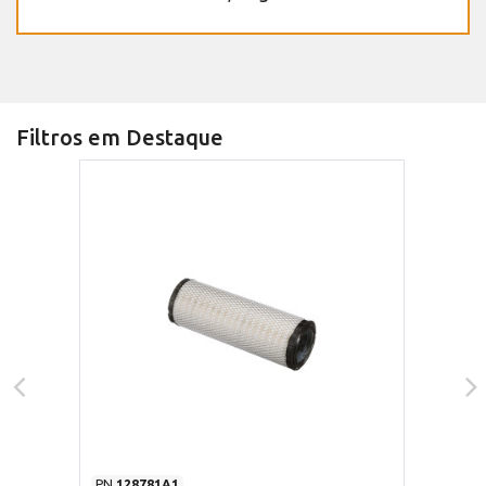
Filtros em Destaque
PN
128781A1