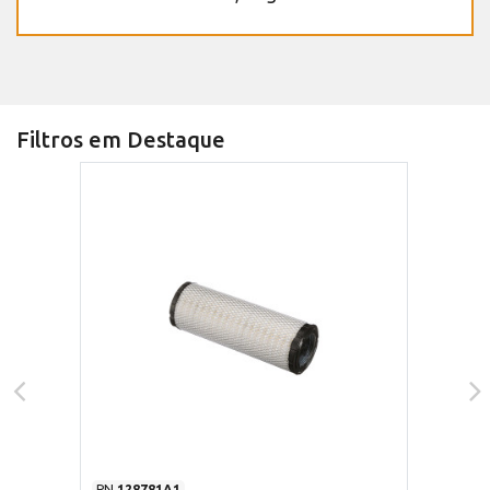
Filtros em Destaque
PN
128781A1