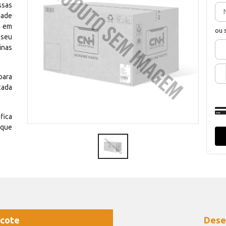
ssas
dade
e em
ou 
 seu
inas
para
cada
fica
 que
cote
Dese