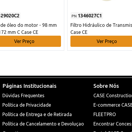
329020C2
1346027C1
PN
o de óleo do motor - 98 mm
Filtro Hidráulico de Transmi
172 mm C Case CE
Case CE
Ver Preço
Ver Preço
Páginas Institucionais
Sobre Nós
Dúvidas Frequentes
CASE Constructio
Política de Privacidade
E-commerce CAS
Política de Entrega e de Retirada
FLEETPRO
Política de Cancelamento e Devoluçao
Encontrar Conces