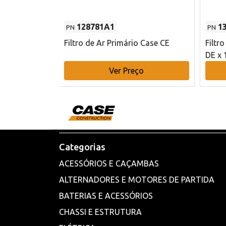
128781A1
1
PN
PN
l - 80 mm DE
Filtro de Ar Primário Case CE
Filtr
DE x 
o
Ver Preço
Categorias
ACESSÓRIOS E CAÇAMBAS
ALTERNADORES E MOTORES DE PARTIDA
BATERIAS E ACESSÓRIOS
CHASSI E ESTRUTURA