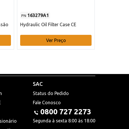
163279A1
48145970
PN
PN
ssão
Hydraulic Oil Filter Case CE
Filtro de com
x 75 mm L Ca
Ver Preço
V
SAC
n
Status do Pedido
E
Fale Conosco
0800 727 2273
Segunda à sexta 8:00 às 18:00
sionário