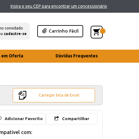
Insira o seu CEP para encontrar um concessionário
mo convidado
Carrinho Fácil
ou
cadastre-se
s em Oferta
Dúvidas Frequentes
Carregar lista de Excel
Adicionar Favorito
Compartilhar
mpativel com: