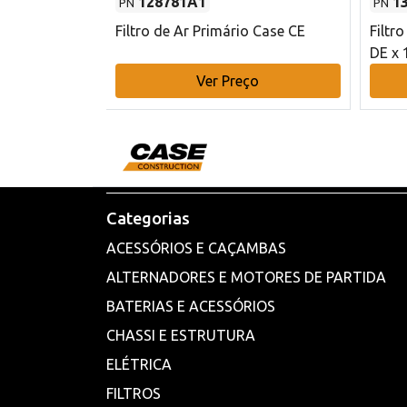
128781A1
1
PN
PN
l - 80 mm DE
Filtro de Ar Primário Case CE
Filtr
DE x 
o
Ver Preço
Categorias
ACESSÓRIOS E CAÇAMBAS
ALTERNADORES E MOTORES DE PARTIDA
BATERIAS E ACESSÓRIOS
CHASSI E ESTRUTURA
ELÉTRICA
FILTROS