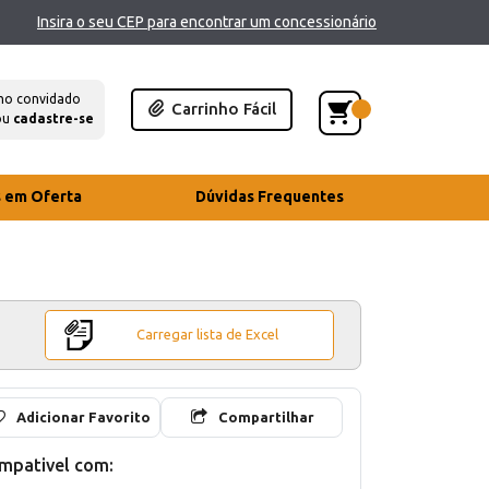
Insira o seu CEP para encontrar um concessionário
mo convidado
Carrinho Fácil
ou
cadastre-se
s em Oferta
Dúvidas Frequentes
Carregar lista de Excel
Adicionar Favorito
Compartilhar
mpativel com: