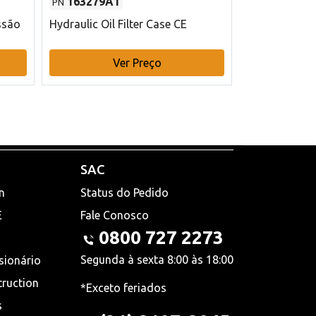
163279A1
48145970
PN
PN
ssão
Hydraulic Oil Filter Case CE
Filtro de com
x 75 mm L Ca
Ver Preço
V
SAC
n
Status do Pedido
E
Fale Conosco
0800 727 2273
Segunda à sexta 8:00 às 18:00
sionário
truction
*Exceto feriados
s