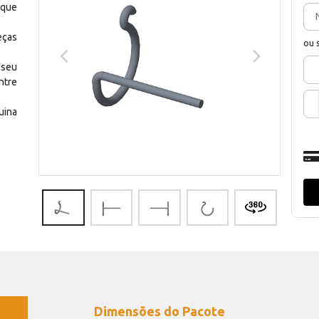
 que
eças
ou 
 seu
ntre
uina
Dimensões do Pacote