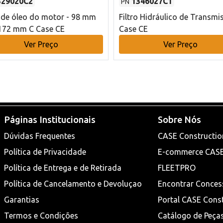
329020C2
1346027C1
PN
o de óleo do motor - 98 mm
Filtro Hidráulico de Transmi
172 mm C Case CE
Case CE
Ver Preço
Ver Preço
Páginas Institucionais
Sobre Nós
Dúvidas Frequentes
CASE Constructio
Política de Privacidade
E-commerce CAS
Política de Entrega e de Retirada
FLEETPRO
Política de Cancelamento e Devoluçao
Encontrar Conces
Garantias
Portal CASE Cons
Termos e Condições
Catálogo de Peça