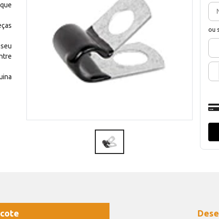
 que
eças
ou 
 seu
ntre
uina
cote
Dese