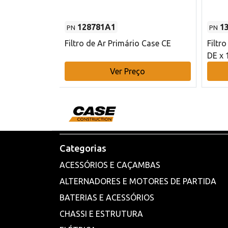
128781A1
1
PN
PN
l - 80 mm DE
Filtro de Ar Primário Case CE
Filtr
DE x 
o
Ver Preço
Categorias
ACESSÓRIOS E CAÇAMBAS
ALTERNADORES E MOTORES DE PARTIDA
BATERIAS E ACESSÓRIOS
CHASSI E ESTRUTURA