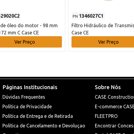
329020C2
1346027C1
PN
o de óleo do motor - 98 mm
Filtro Hidráulico de Transmi
172 mm C Case CE
Case CE
Ver Preço
Ver Preço
Páginas Institucionais
Sobre Nós
Dúvidas Frequentes
CASE Constructio
Política de Privacidade
E-commerce CAS
Política de Entrega e de Retirada
FLEETPRO
Política de Cancelamento e Devoluçao
Encontrar Conces