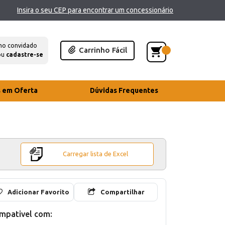
Insira o seu CEP para encontrar um concessionário
mo convidado
Carrinho Fácil
ou
cadastre-se
s em Oferta
Dúvidas Frequentes
Carregar lista de Excel
Adicionar Favorito
Compartilhar
mpativel com: