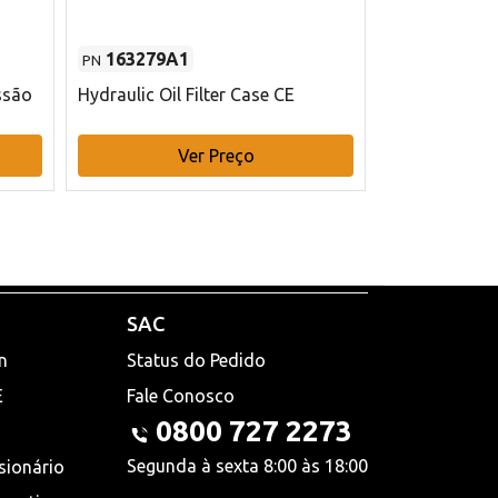
163279A1
48145970
PN
PN
ssão
Hydraulic Oil Filter Case CE
Filtro de com
x 75 mm L Ca
Ver Preço
V
SAC
n
Status do Pedido
E
Fale Conosco
0800 727 2273
Segunda à sexta 8:00 às 18:00
sionário