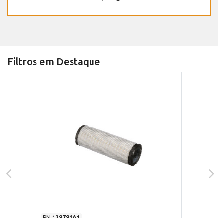
Filtros em Destaque
PN
128781A1