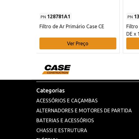
128781A1
1
PN
PN
l - 80 mm DE
Filtro de Ar Primário Case CE
Filtr
DE x 
o
Ver Preço
Categorias
ACESSÓRIOS E CAÇAMBAS
ALTERNADORES E MOTORES DE PARTIDA
BATERIAS E ACESSÓRIOS
CHASSI E ESTRUTURA