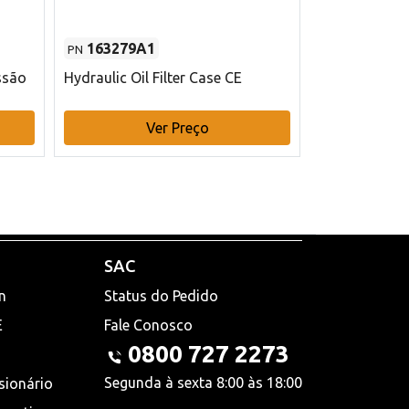
163279A1
48145970
PN
PN
ssão
Hydraulic Oil Filter Case CE
Filtro de com
x 75 mm L Ca
Ver Preço
V
SAC
n
Status do Pedido
E
Fale Conosco
0800 727 2273
Segunda à sexta 8:00 às 18:00
sionário