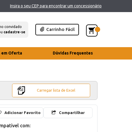
Insira o seu CEP para encontrar um concessionário
mo convidado
Carrinho Fácil
ou
cadastre-se
s em Oferta
Dúvidas Frequentes
Carregar lista de Excel
Adicionar Favorito
Compartilhar
mpativel com: