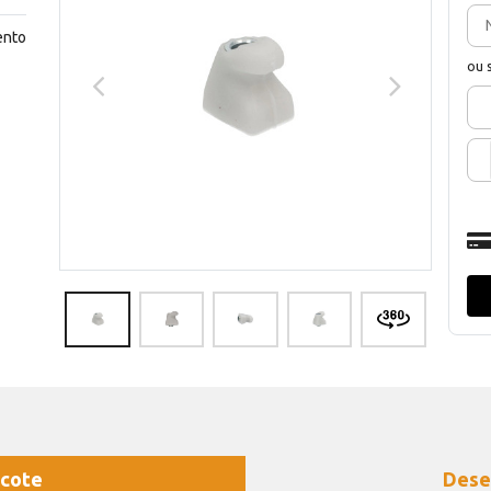
ento
ou 
cote
Dese