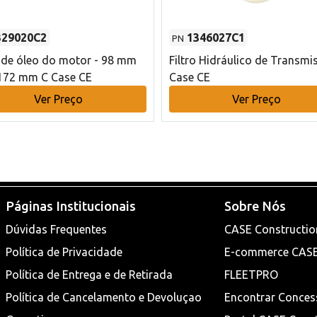
329020C2
1346027C1
PN
o de óleo do motor - 98 mm
Filtro Hidráulico de Transmi
172 mm C Case CE
Case CE
Ver Preço
Ver Preço
Páginas Institucionais
Sobre Nós
Dúvidas Frequentes
CASE Constructio
Política de Privacidade
E-commerce CAS
Política de Entrega e de Retirada
FLEETPRO
Política de Cancelamento e Devoluçao
Encontrar Conces