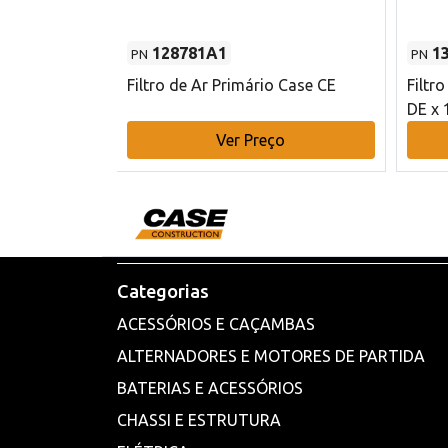
128781A1
1
PN
PN
l - 80 mm DE
Filtro de Ar Primário Case CE
Filtr
DE x 
o
Ver Preço
Categorias
ACESSÓRIOS E CAÇAMBAS
ALTERNADORES E MOTORES DE PARTIDA
BATERIAS E ACESSÓRIOS
CHASSI E ESTRUTURA