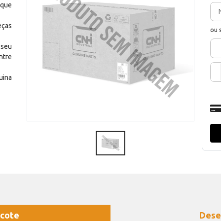
 que
eças
ou 
 seu
ntre
uina
cote
Dese