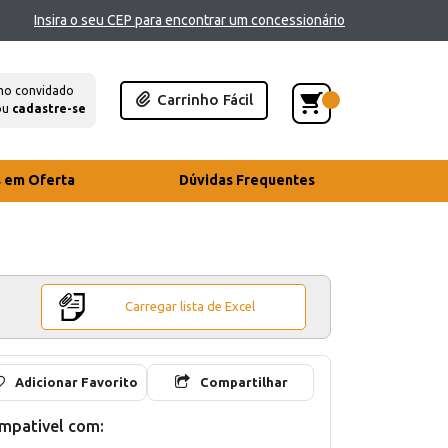
Insira o seu CEP para encontrar um concessionário
mo convidado
Carrinho Fácil
ou
cadastre-se
s em Oferta
Dúvidas Frequentes
Carregar lista de Excel
Adicionar Favorito
Compartilhar
mpativel com: