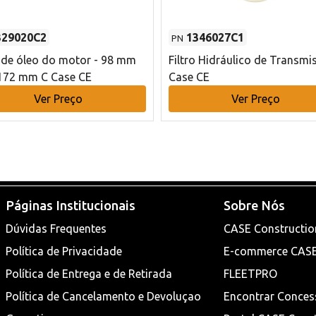
329020C2
1346027C1
PN
o de óleo do motor - 98 mm
Filtro Hidráulico de Transmi
172 mm C Case CE
Case CE
Ver Preço
Ver Preço
Páginas Institucionais
Sobre Nós
Dúvidas Frequentes
CASE Constructio
Política de Privacidade
E-commerce CAS
Política de Entrega e de Retirada
FLEETPRO
Política de Cancelamento e Devoluçao
Encontrar Conces