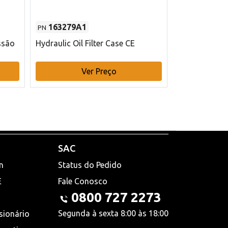
163279A1
48145970
PN
PN
ssão
Hydraulic Oil Filter Case CE
Filtro de com
x 75 mm L Ca
Ver Preço
V
SAC
n
Status do Pedido
E
Fale Conosco
0800 727 2273
Segunda à sexta 8:00 às 18:00
sionário