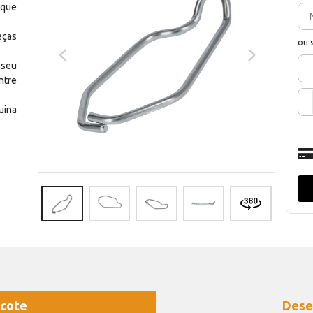
 que
eças
ou 
 seu
ntre
uina
cote
Dese