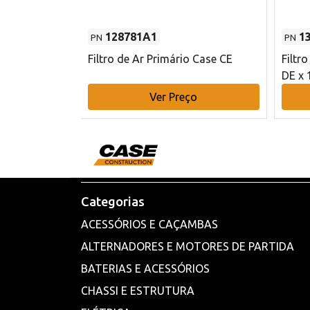
128781A1
1
PN
PN
l - 80 mm DE
Filtro de Ar Primário Case CE
Filtr
DE x 
o
Ver Preço
Categorias
ACESSÓRIOS E CAÇAMBAS
ALTERNADORES E MOTORES DE PARTIDA
BATERIAS E ACESSÓRIOS
CHASSI E ESTRUTURA