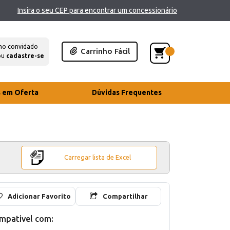
Insira o seu CEP para encontrar um concessionário
mo convidado
Carrinho Fácil
ou
cadastre-se
s em Oferta
Dúvidas Frequentes
Carregar lista de Excel
Adicionar Favorito
Compartilhar
mpativel com: