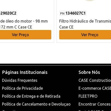
329020C2
1346027C1
PN
o de óleo do motor - 98 mm
Filtro Hidráulico de Transmi
172 mm C Case CE
Case CE
Ver Preço
Ver Preço
Páginas Institucionais
Sobre Nós
Dúvidas Frequentes
CASE Constructio
Política de Privacidade
E-commerce CAS
Política de Entrega e de Retirada
FLEETPRO
Política de Cancelamento e Devoluçao
Encontrar Conces