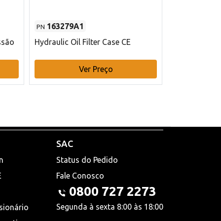
163279A1
48145970
PN
PN
ssão
Hydraulic Oil Filter Case CE
Filtro de com
x 75 mm L Ca
Ver Preço
V
SAC
n
Status do Pedido
E
Fale Conosco
0800 727 2273
Segunda à sexta 8:00 às 18:00
sionário