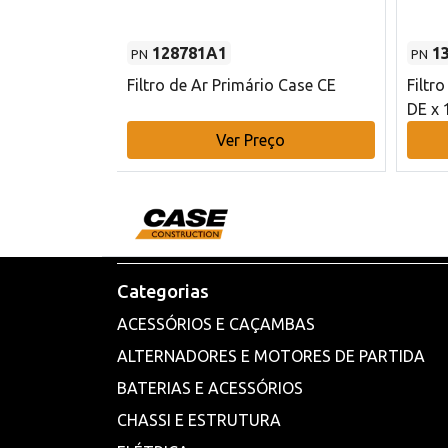
128781A1
1
PN
PN
l - 80 mm DE
Filtro de Ar Primário Case CE
Filtr
DE x 
o
Ver Preço
Categorias
ACESSÓRIOS E CAÇAMBAS
ALTERNADORES E MOTORES DE PARTIDA
BATERIAS E ACESSÓRIOS
CHASSI E ESTRUTURA