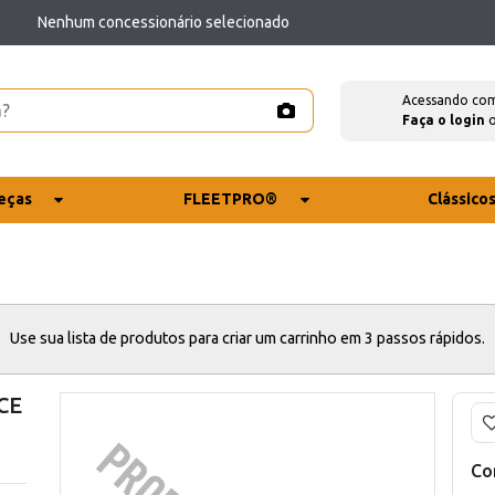
Nenhum concessionário selecionado
Acessando co
Faça o login
eças
FLEETPRO®
Clássico
Use sua lista de produtos para criar um carrinho em 3 passos rápidos.
CE
Co