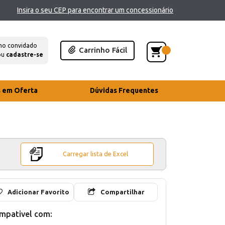
Insira o seu CEP para encontrar um concessionário
mo convidado
Carrinho Fácil
ou
cadastre-se
s em Oferta
Dúvidas Frequentes
Carregar lista de Excel
Adicionar Favorito
Compartilhar
mpativel com: