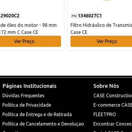
329020C2
1346027C1
PN
o de óleo do motor - 98 mm
Filtro Hidráulico de Transmi
172 mm C Case CE
Case CE
Ver Preço
Ver Preço
Páginas Institucionais
Sobre Nós
Dúvidas Frequentes
CASE Constructio
Política de Privacidade
E-commerce CAS
Política de Entrega e de Retirada
FLEETPRO
Política de Cancelamento e Devoluçao
Encontrar Conces