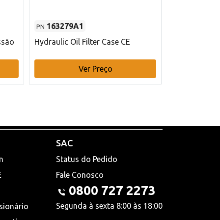
163279A1
48145970
PN
PN
ssão
Hydraulic Oil Filter Case CE
Filtro de com
x 75 mm L Ca
Ver Preço
V
SAC
n
Status do Pedido
E
Fale Conosco
0800 727 2273
Segunda à sexta 8:00 às 18:00
sionário