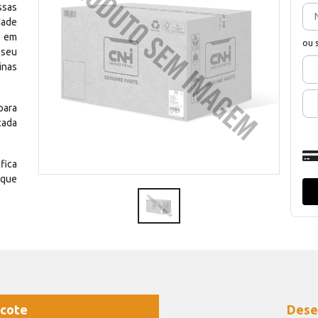
ssas
dade
e em
ou 
 seu
inas
para
cada
fica
 que
cote
Dese