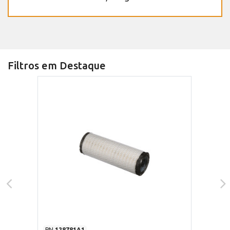
Filtros em Destaque
PN
128781A1