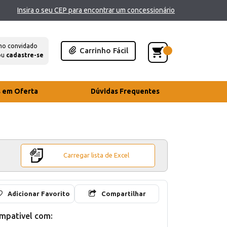
Insira o seu CEP para encontrar um concessionário
mo convidado
Carrinho Fácil
ou
cadastre-se
s em Oferta
Dúvidas Frequentes
Carregar lista de Excel
Adicionar Favorito
Compartilhar
mpativel com: