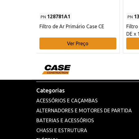
128781A1
1
PN
PN
l - 80 mm DE
Filtro de Ar Primário Case CE
Filtr
DE x 
o
Ver Preço
Categorias
ACESSÓRIOS E CAÇAMBAS
ALTERNADORES E MOTORES DE PARTIDA
BATERIAS E ACESSÓRIOS
CHASSI E ESTRUTURA