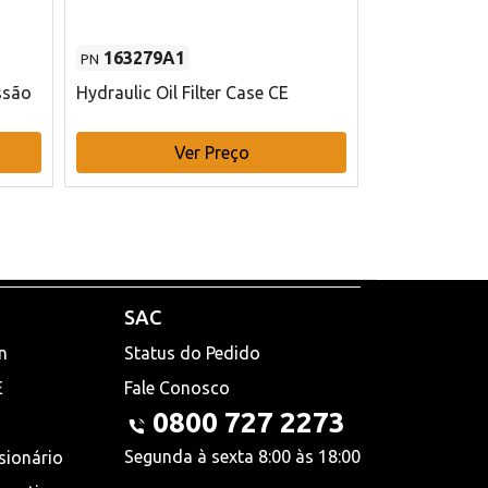
163279A1
48145970
PN
PN
ssão
Hydraulic Oil Filter Case CE
Filtro de com
x 75 mm L Ca
Ver Preço
V
SAC
n
Status do Pedido
E
Fale Conosco
0800 727 2273
Segunda à sexta 8:00 às 18:00
sionário