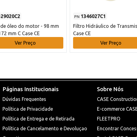
329020C2
1346027C1
PN
o de óleo do motor - 98 mm
Filtro Hidráulico de Transmi
172 mm C Case CE
Case CE
Ver Preço
Ver Preço
Páginas Institucionais
Sobre Nós
Dúvidas Frequentes
CASE Constructio
Política de Privacidade
E-commerce CAS
Política de Entrega e de Retirada
FLEETPRO
Política de Cancelamento e Devoluçao
Encontrar Conces