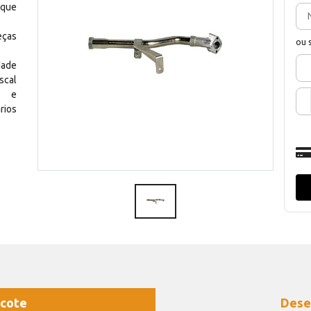
 que
eças
ou 
dade
scal
os e
rios
cote
Dese