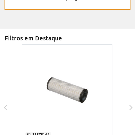
Filtros em Destaque
PN
128781A1