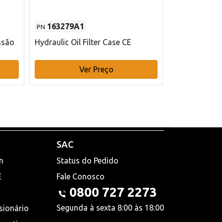
163279A1
48145970
PN
PN
ssão
Hydraulic Oil Filter Case CE
Filtro de com
x 75 mm L Ca
Ver Preço
V
SAC
n
Status do Pedido
E
Fale Conosco
0800 727 2273
Segunda à sexta 8:00 às 18:00
sionário