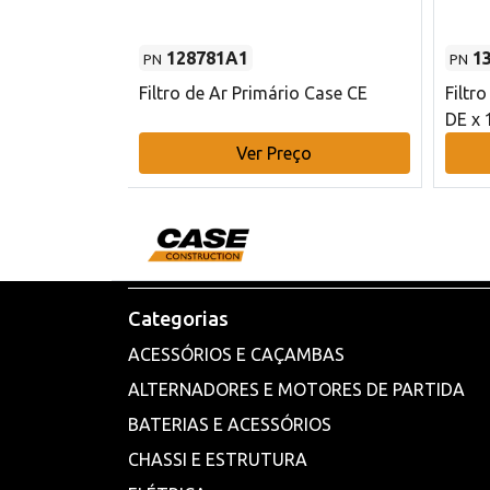
128781A1
1
PN
PN
l - 80 mm DE
Filtro de Ar Primário Case CE
Filtr
DE x 
o
Ver Preço
Categorias
ACESSÓRIOS E CAÇAMBAS
ALTERNADORES E MOTORES DE PARTIDA
BATERIAS E ACESSÓRIOS
CHASSI E ESTRUTURA