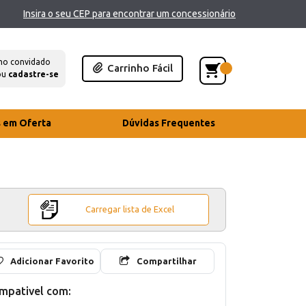
Insira o seu CEP para encontrar um concessionário
mo convidado
Carrinho Fácil
ou
cadastre-se
s em Oferta
Dúvidas Frequentes
Carregar lista de Excel
Adicionar Favorito
Compartilhar
mpativel com: