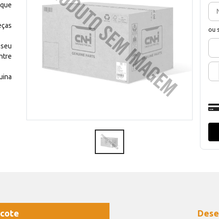
 que
eças
ou 
 seu
ntre
uina
cote
Dese