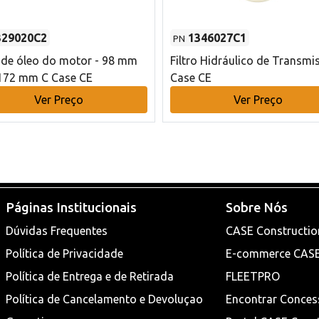
329020C2
1346027C1
PN
o de óleo do motor - 98 mm
Filtro Hidráulico de Transmi
172 mm C Case CE
Case CE
Ver Preço
Ver Preço
Páginas Institucionais
Sobre Nós
Dúvidas Frequentes
CASE Constructio
Política de Privacidade
E-commerce CAS
Política de Entrega e de Retirada
FLEETPRO
Política de Cancelamento e Devoluçao
Encontrar Conces