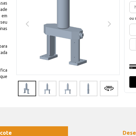
ssas
dade
e em
ou 
 seu
inas
para
cada
fica
 que
cote
Dese