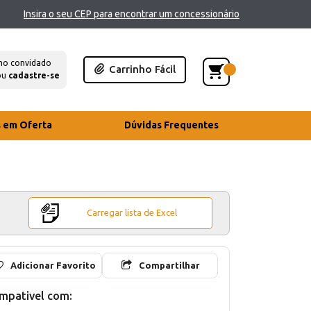
Insira o seu CEP para encontrar um concessionário
mo convidado
Carrinho Fácil
ou
cadastre-se
s em Oferta
Dúvidas Frequentes
Carregar lista de Excel
Adicionar Favorito
Compartilhar
mpativel com: