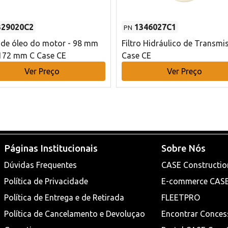
329020C2
1346027C1
PN
o de óleo do motor - 98 mm
Filtro Hidráulico de Transmi
172 mm C Case CE
Case CE
Ver Preço
Ver Preço
Páginas Institucionais
Sobre Nós
Dúvidas Frequentes
CASE Constructio
Política de Privacidade
E-commerce CAS
Política de Entrega e de Retirada
FLEETPRO
Política de Cancelamento e Devoluçao
Encontrar Conces