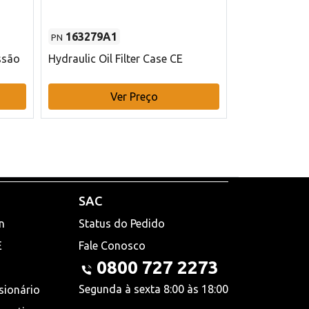
163279A1
48145970
PN
PN
ssão
Hydraulic Oil Filter Case CE
Filtro de com
x 75 mm L Ca
Ver Preço
V
SAC
n
Status do Pedido
E
Fale Conosco
0800 727 2273
Segunda à sexta 8:00 às 18:00
sionário