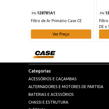
128781A1
1
PN
PN
l - 80 mm DE
Filtro de Ar Primário Case CE
Filtr
DE x 
o
Ver Preço
Categorias
ACESSÓRIOS E CAÇAMBAS
ALTERNADORES E MOTORES DE PARTIDA
BATERIAS E ACESSÓRIOS
CHASSI E ESTRUTURA