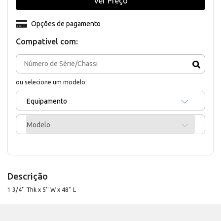
Ver Preço
Opções de pagamento
Compativel com:
ou selecione um modelo:
Equipamento
Modelo
Descrição
1 3/4'' Thk x 5'' W x 48'' L