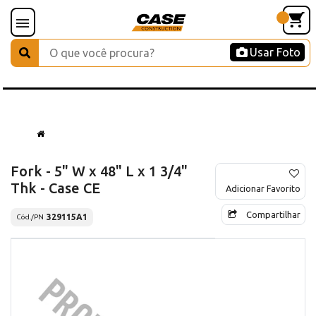
Usar Foto
Fork - 5" W x 48" L x 1 3/4"
Thk - Case CE
Adicionar Favorito
Compartilhar
329115A1
Cód./PN