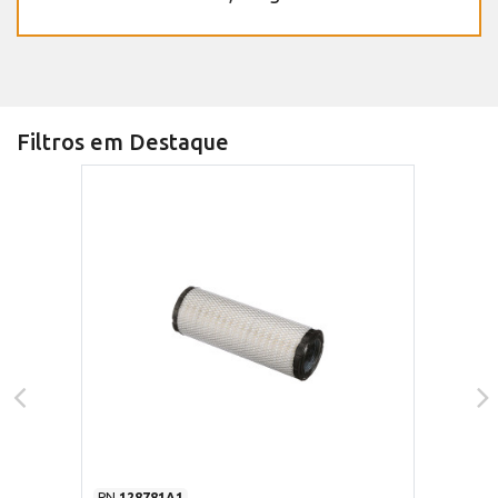
Filtros em Destaque
PN
128781A1