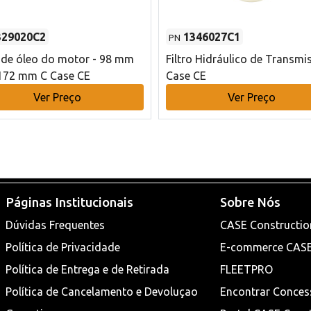
329020C2
1346027C1
PN
o de óleo do motor - 98 mm
Filtro Hidráulico de Transmi
172 mm C Case CE
Case CE
Ver Preço
Ver Preço
Páginas Institucionais
Sobre Nós
Dúvidas Frequentes
CASE Constructio
Política de Privacidade
E-commerce CAS
Política de Entrega e de Retirada
FLEETPRO
Política de Cancelamento e Devoluçao
Encontrar Conces