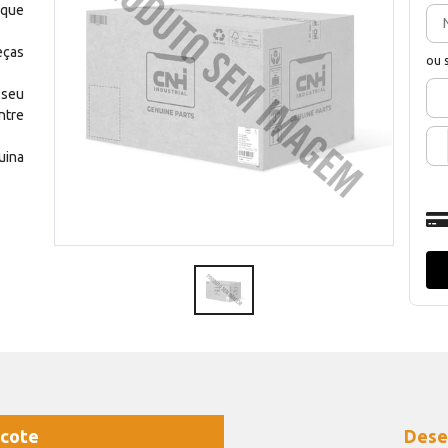
 que
eças
ou 
 seu
ntre
uina
cote
Dese