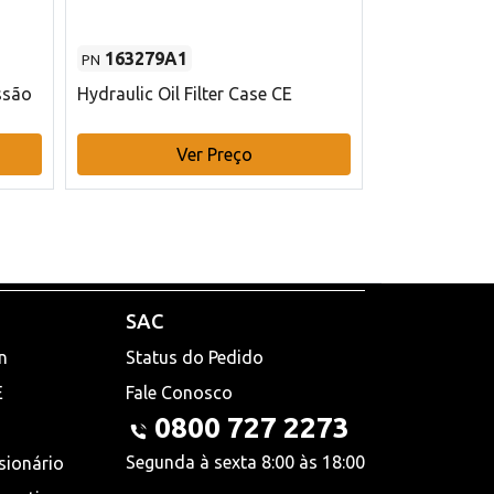
163279A1
48145970
PN
PN
ssão
Hydraulic Oil Filter Case CE
Filtro de com
x 75 mm L Ca
Ver Preço
V
SAC
n
Status do Pedido
E
Fale Conosco
0800 727 2273
Segunda à sexta 8:00 às 18:00
sionário