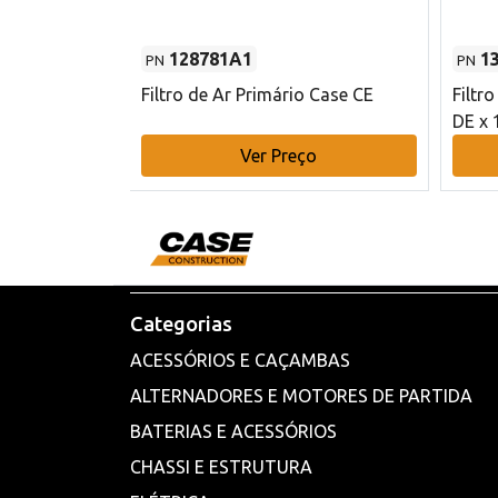
128781A1
1
PN
PN
l - 80 mm DE
Filtro de Ar Primário Case CE
Filtr
DE x 
o
Ver Preço
Categorias
ACESSÓRIOS E CAÇAMBAS
ALTERNADORES E MOTORES DE PARTIDA
BATERIAS E ACESSÓRIOS
CHASSI E ESTRUTURA