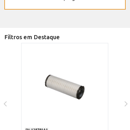
Filtros em Destaque
PN
128781A1