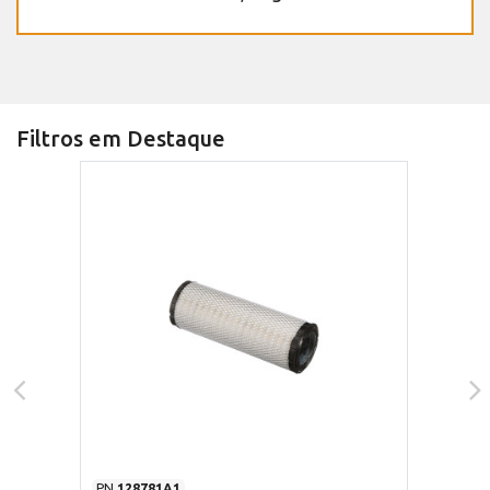
Filtros em Destaque
PN
128781A1