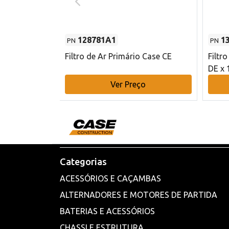
128781A1
1
PN
PN
l - 80 mm DE
Filtro de Ar Primário Case CE
Filtr
DE x 
o
Ver Preço
Categorias
ACESSÓRIOS E CAÇAMBAS
ALTERNADORES E MOTORES DE PARTIDA
BATERIAS E ACESSÓRIOS
CHASSI E ESTRUTURA