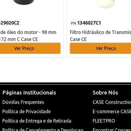
329020C2
1346027C1
PN
o de óleo do motor - 98 mm
Filtro Hidráulico de Transmi
172 mm C Case CE
Case CE
Ver Preço
Ver Preço
Páginas Institucionais
Sobre Nós
Dúvidas Frequentes
CASE Constructio
Política de Privacidade
E-commerce CAS
Política de Entrega e de Retirada
FLEETPRO
Política de Cancelamento e Devoluçao
Encontrar Conces