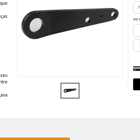
 que
eças
ou 
 seu
ntre
uina