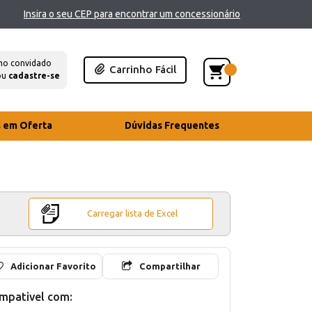
Insira o seu CEP para encontrar um concessionário
mo convidado
Carrinho Fácil
ou
cadastre-se
s em Oferta
Dúvidas Frequentes
Carregar lista de Excel
Adicionar Favorito
Compartilhar
mpativel com: