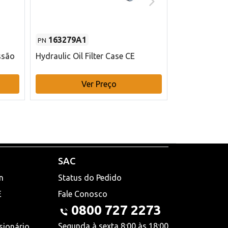
163279A1
48145970
PN
PN
ssão
Hydraulic Oil Filter Case CE
Filtro de com
x 75 mm L Ca
Ver Preço
V
SAC
n
Status do Pedido
E
Fale Conosco
0800 727 2273
Segunda à sexta 8:00 às 18:00
sionário