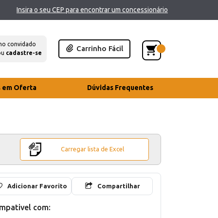
Insira o seu CEP para encontrar um concessionário
mo convidado
Carrinho Fácil
ou
cadastre-se
s em Oferta
Dúvidas Frequentes
Carregar lista de Excel
Adicionar Favorito
Compartilhar
mpativel com: