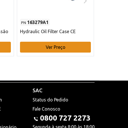
163279A1
48145970
PN
PN
ssão
Hydraulic Oil Filter Case CE
Filtro de com
x 75 mm L Ca
Ver Preço
V
SAC
n
Status do Pedido
E
Fale Conosco
0800 727 2273
Segunda à sexta 8:00 às 18:00
sionário