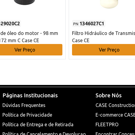
329020C2
1346027C1
PN
o de óleo do motor - 98 mm
Filtro Hidráulico de Transmi
172 mm C Case CE
Case CE
Ver Preço
Ver Preço
Páginas Institucionais
Sobre Nós
Dúvidas Frequentes
CASE Constructio
Política de Privacidade
E-commerce CAS
Política de Entrega e de Retirada
FLEETPRO
Política de Cancelamento e Devoluçao
Encontrar Conces