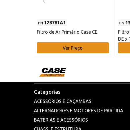
128781A1
1
PN
PN
l - 80 mm DE
Filtro de Ar Primário Case CE
Filtr
DE x 
o
Ver Preço
Categorias
ACESSÓRIOS E CAÇAMBAS
ALTERNADORES E MOTORES DE PARTIDA
BATERIAS E ACESSÓRIOS
CHASSI E ESTRUTURA