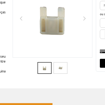
 que
eças
ou 
 seu
ntre
uina