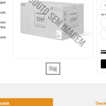
 que
eças
ou 
 seu
ntre
uina
cote
Dese