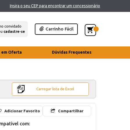
Insira o seu CEP para encontrar um concessionário
mo convidado
Carrinho Fácil
ou
cadastre-se
s em Oferta
Dúvidas Frequentes
Carregar lista de Excel
Adicionar Favorito
Compartilhar
mpativel com: