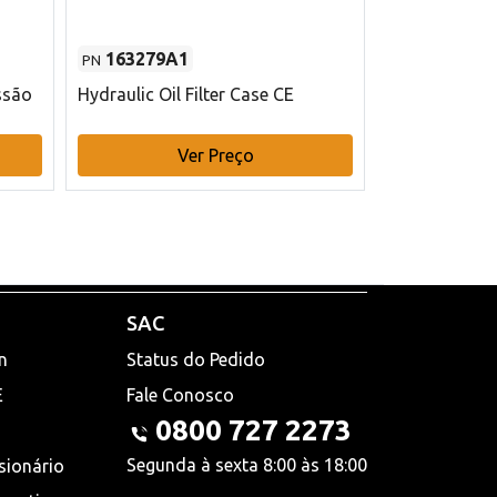
163279A1
48145970
PN
PN
ssão
Hydraulic Oil Filter Case CE
Filtro de com
x 75 mm L Ca
Ver Preço
V
SAC
n
Status do Pedido
E
Fale Conosco
0800 727 2273
Segunda à sexta 8:00 às 18:00
sionário