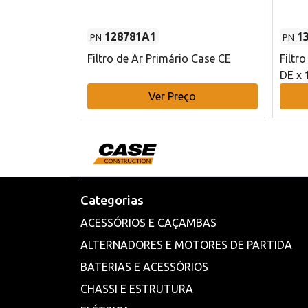
128781A1
1
PN
PN
l - 80 mm DE
Filtro de Ar Primário Case CE
Filtr
DE x 
o
Ver Preço
Categorias
ACESSÓRIOS E CAÇAMBAS
ALTERNADORES E MOTORES DE PARTIDA
BATERIAS E ACESSÓRIOS
CHASSI E ESTRUTURA