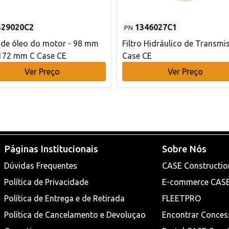
329020C2
1346027C1
PN
o de óleo do motor - 98 mm
Filtro Hidráulico de Transmi
172 mm C Case CE
Case CE
Ver Preço
Ver Preço
Páginas Institucionais
Sobre Nós
Dúvidas Frequentes
CASE Constructio
Política de Privacidade
E-commerce CAS
Política de Entrega e de Retirada
FLEETPRO
Política de Cancelamento e Devoluçao
Encontrar Conces