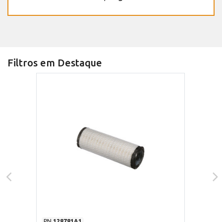
Filtros em Destaque
PN
128781A1